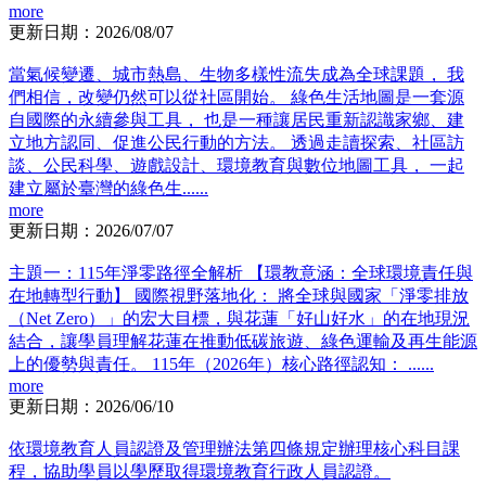
more
更新日期：2026/08/07
當氣候變遷、城市熱島、生物多樣性流失成為全球課題， 我
們相信，改變仍然可以從社區開始。 綠色生活地圖是一套源
自國際的永續參與工具， 也是一種讓居民重新認識家鄉、建
立地方認同、促進公民行動的方法。 透過走讀探索、社區訪
談、公民科學、遊戲設計、環境教育與數位地圖工具， 一起
建立屬於臺灣的綠色生......
more
更新日期：2026/07/07
主題一：115年淨零路徑全解析 【環教意涵：全球環境責任與
在地轉型行動】 國際視野落地化： 將全球與國家「淨零排放
（Net Zero）」的宏大目標，與花蓮「好山好水」的在地現況
結合，讓學員理解花蓮在推動低碳旅遊、綠色運輸及再生能源
上的優勢與責任。 115年（2026年）核心路徑認知： ......
more
更新日期：2026/06/10
依環境教育人員認證及管理辦法第四條規定辦理核心科目課
程，協助學員以學歷取得環境教育行政人員認證。