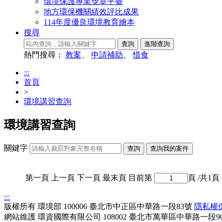
環境保護專業獎章平臺
地方環保機關績效評比成果
114年度優良環境教育繪本
搜尋
熱門搜尋：
教案
、
申請補助
、
惜食
:::
首頁
>
環境講習查詢
環境講習查詢
關鍵字
第一頁
上一頁
下一頁
最末頁
目前第
頁
/共1頁
:::
版權所有
環境部
100006 臺北市中正區中華路一段83號
隱私權
網站維護
環資國際有限公司
108002 臺北市萬華區中華路一段9