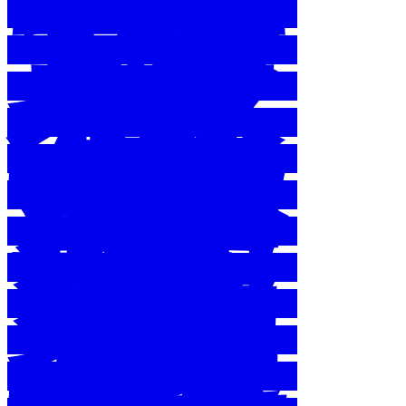
環
境
教
育
基
金
管
理
會
會
議