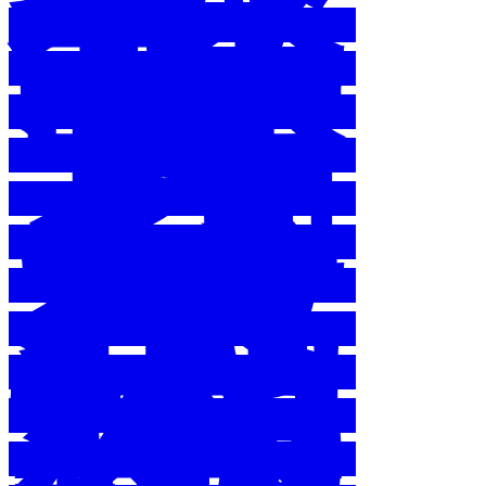
教
育
行
動
方
案
執
行
成
果
報
告