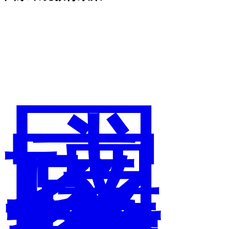
國
家
環