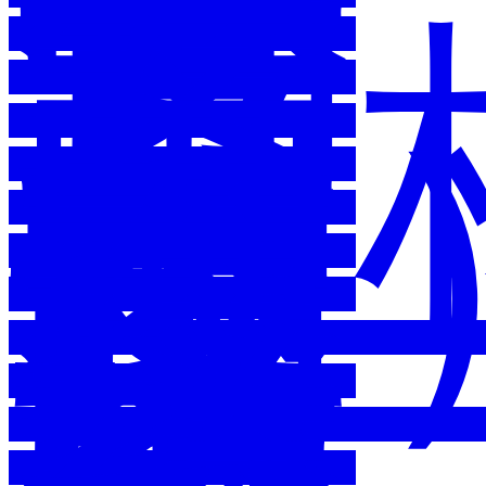
行
動
方
案
（
定
本
國
家
環
境