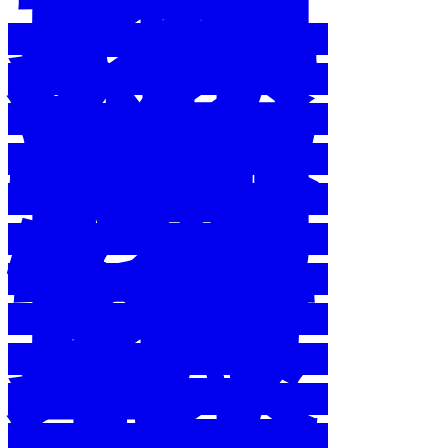
境
教
育
綱
領
國
家
環
境
教
育