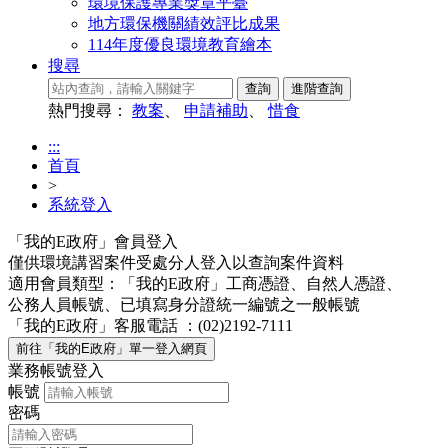
環境保護專業獎章平臺
地方環保機關績效評比成果
114年度優良環境教育繪本
搜尋
熱門搜尋：
教案
、
申請補助
、
惜食
:::
首頁
>
系統登入
「我的E政府」會員登入
僅供環境講習案件受處分人登入以查詢案件資料
適用會員類型：「我的E政府」工商憑證、自然人憑證、
公務人員帳號、已填寫身分證統一編號之一般帳號
「我的E政府」客服電話 ：(02)2192-7111
業務帳號登入
帳號
密碼