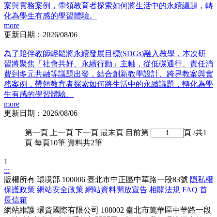
案與實務案例，帶領教育者探索如何將生活中的永續議題，轉
化為學生有感的學習體驗。
more
更新日期：2026/08/06
為了陪伴教師輕鬆將永續發展目標(SDGs)融入教學，本次研
習將聚焦「社會共好、永續行動」主軸，從低碳通行、責任消
費到多元共融等議題出發，結合創新教學設計、跨界教案與實
務案例，帶領教育者探索如何將生活中的永續議題，轉化為學
生有感的學習體驗。
more
更新日期：2026/08/06
第一頁
上一頁
下一頁
最末頁
目前第
頁
/共1
頁 每頁10筆 資料共2筆
1
:::
版權所有
環境部
100006 臺北市中正區中華路一段83號
隱私權
保護政策
網站安全政策
網站資料開放宣告
相關法規
FAQ
首
長信箱
網站維護
環資國際有限公司
108002 臺北市萬華區中華路一段