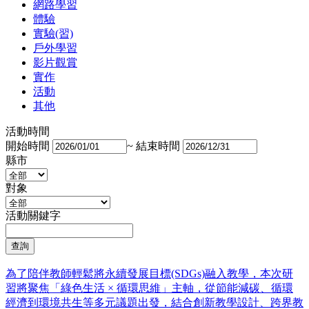
網路學習
體驗
實驗(習)
戶外學習
影片觀賞
實作
活動
其他
活動時間
開始時間
~
結束時間
縣市
對象
活動關鍵字
為了陪伴教師輕鬆將永續發展目標(SDGs)融入教學，本次研
習將聚焦「綠色生活 × 循環思維」主軸，從節能減碳、循環
經濟到環境共生等多元議題出發，結合創新教學設計、跨界教