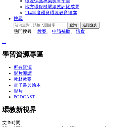
環境保護專業獎章平臺
地方環保機關績效評比成果
114年度優良環境教育繪本
搜尋
熱門搜尋：
教案
、
申請補助
、
惜食
:::
學習資源專區
所有資源
影片導讀
教材教案
電子書與繪本
影片
PODCAST
環教新視界
文章時間