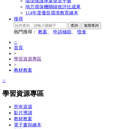
環境保護專業獎章平臺
地方環保機關績效評比成果
114年度優良環境教育繪本
搜尋
熱門搜尋：
教案
、
申請補助
、
惜食
:::
首頁
>
學習資源專區
>
教材教案
:::
學習資源專區
所有資源
影片導讀
教材教案
電子書與繪本