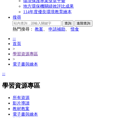
環境保護專業獎章平臺
地方環保機關績效評比成果
114年度優良環境教育繪本
搜尋
熱門搜尋：
教案
、
申請補助
、
惜食
:::
首頁
>
學習資源專區
>
電子書與繪本
:::
學習資源專區
所有資源
影片導讀
教材教案
電子書與繪本