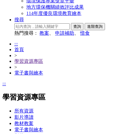
環境保護專業獎章平臺
地方環保機關績效評比成果
114年度優良環境教育繪本
搜尋
熱門搜尋：
教案
、
申請補助
、
惜食
:::
首頁
>
學習資源專區
>
電子書與繪本
:::
學習資源專區
所有資源
影片導讀
教材教案
電子書與繪本