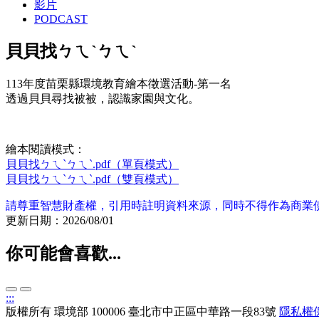
影片
PODCAST
貝貝找ㄅㄟˋㄅㄟˋ
113年度苗栗縣環境教育繪本徵選活動-第一名
透過貝貝尋找被被，認識家園與文化。
繪本閱讀模式：
貝貝找ㄅㄟˋㄅㄟˋ.pdf（單頁模式）
貝貝找ㄅㄟˋㄅㄟˋ.pdf（雙頁模式）
請尊重智慧財產權，引用時註明資料來源，同時不得作為商業
更新日期：2026/08/01
你可能會喜歡...
:::
版權所有
環境部
100006 臺北市中正區中華路一段83號
隱私權