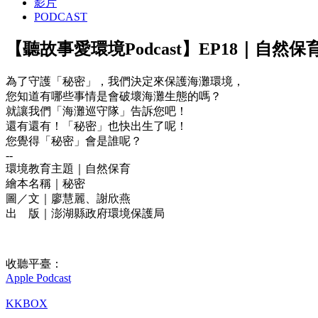
影片
PODCAST
【聽故事愛環境Podcast】EP18｜自然
為了守護「秘密」，我們決定來保護海灘環境，
您知道有哪些事情是會破壞海灘生態的嗎？
就讓我們「海灘巡守隊」告訴您吧！
還有還有！「秘密」也快出生了呢！
您覺得「秘密」會是誰呢？
--
環境教育主題｜自然保育
繪本名稱｜秘密
圖／文｜廖慧麗、謝欣燕
出 版｜澎湖縣政府環境保護局
收聽平臺：
Apple Podcast
KKBOX