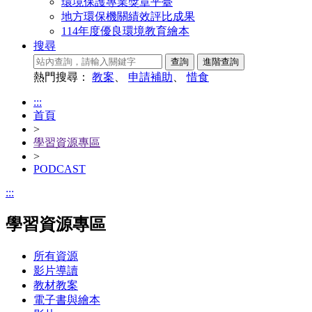
環境保護專業獎章平臺
地方環保機關績效評比成果
114年度優良環境教育繪本
搜尋
熱門搜尋：
教案
、
申請補助
、
惜食
:::
首頁
>
學習資源專區
>
PODCAST
:::
學習資源專區
所有資源
影片導讀
教材教案
電子書與繪本