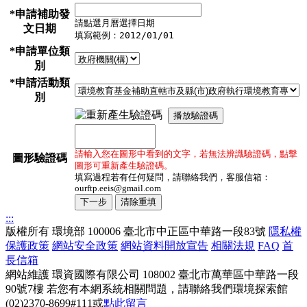
*申請補助發
請點選月曆選擇日期
文日期
填寫範例：2012/01/01
*申請單位類
別
*申請活動類
別
播放驗證碼
請輸入您在圖形中看到的文字，若無法辨識驗證碼，點擊
圖形驗證碼
圖形可重新產生驗證碼。
填寫過程若有任何疑問，請聯絡我們，客服信箱：
ourftp.eeis@gmail.com
:::
版權所有
環境部
100006 臺北市中正區中華路一段83號
隱私權
保護政策
網站安全政策
網站資料開放宣告
相關法規
FAQ
首
長信箱
網站維護
環資國際有限公司
108002 臺北市萬華區中華路一段
90號7樓
若您有本網系統相關問題，請聯絡我們環境探索館
(02)2370-8699#111或
點此留言