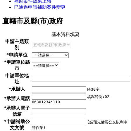
補助案件成果上傳
已通過申請補助案件變更
直轄市及縣(市)政府
基本資料填寫
申請主題類
別
*申請單位
*申請單位縣
市
申請單位地
址
*承辦人
限30字
填寫範例:02-
*承辦人電話
66301234*110
*承辦人電子
信箱
*申請補助公
(請預先備妥公文以利申
文文號
請作業)