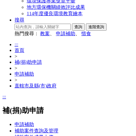
環境保護專業獎章平臺
地方環保機關績效評比成果
114年度優良環境教育繪本
搜尋
熱門搜尋：
教案
、
申請補助
、
惜食
:::
首頁
>
補(捐)助申請
>
申請補助
>
直轄市及縣(市)政府
:::
補(捐)助申請
申請補助
補助案件查詢及管理