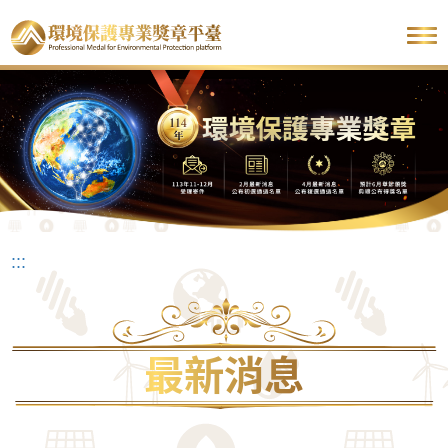
跳
到
主
要
內
容
區
:::
塊
最新消息