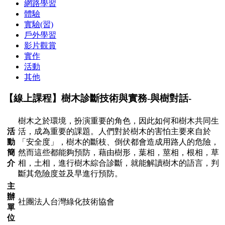
網路學習
體驗
實驗(習)
戶外學習
影片觀賞
實作
活動
其他
【線上課程】樹木診斷技術與實務-與樹對話-
樹木之於環境，扮演重要的角色，因此如何和樹木共同生
活
活，成為重要的課題。人們對於樹木的害怕主要來自於
動
「安全度」，樹木的斷枝、倒伏都會造成用路人的危險，
簡
然而這些都能夠預防，藉由樹形，葉相，莖相，根相，草
介
相，土相，進行樹木綜合診斷，就能解讀樹木的語言，判
斷其危險度並及早進行預防。
主
辦
社團法人台灣綠化技術協會
單
位