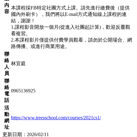
內
本課程採FB特定社團方式上課。請先進行繳費後（提供
容
國內外刷卡），我們將以E-mail方式通知線上課程的連
結，謝謝！
1.課程影音開放一個月(從進入社團起計算)，歡迎反覆觀
看複習。
2.本課程影片僅提供付費學員觀看，請勿於公開場合、網
路傳播、或進行商業用途。
聯
絡
林宜庭
人
員
聯
絡
0965136925
電
話
活
動
https://www.treesschool.com/courses/2021cs1/
網
址
更新日期：2026/02/11