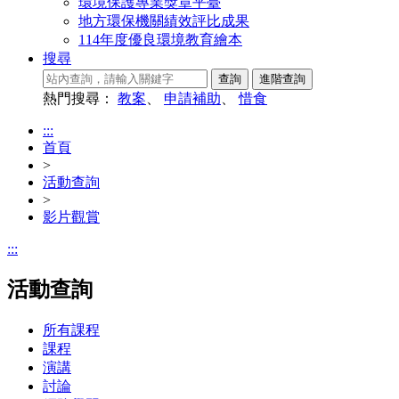
環境保護專業獎章平臺
地方環保機關績效評比成果
114年度優良環境教育繪本
搜尋
熱門搜尋：
教案
、
申請補助
、
惜食
:::
首頁
>
活動查詢
>
影片觀賞
:::
活動查詢
所有課程
課程
演講
討論