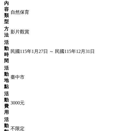
內
容
自然保育
類
型
方
影片觀賞
法
活
動
民國115年1月27日 ～ 民國115年12月31日
時
間
活
動
臺中市
地
點
活
動
3000元
費
用
活
動
不限定