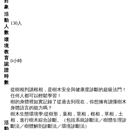
對
象
活
動
130人
人
數
環
境
教
育
0小時
認
證
時
數
從樹相判讀根相，是樹木安全與健康度診斷的超級法門！
任何人都可以輕鬆學習！
樹的身體裡如實記錄了從過去到現在，你想擁有讀懂樹木
身體語言的能力嗎？
樹木生態環境學:從樹形，葉相，莖相，根相，草相，土
相，進行樹木綜合診斷。（包括系統診斷法／樹體生理診
活
斷法／樹體解剖診斷法／環境診斷法）
動